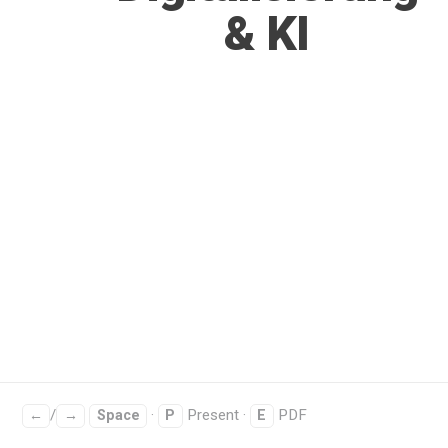
& KI
/
·
Present ·
PDF
←
→
Space
P
E